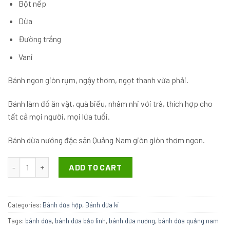
Bột nếp
Dừa
Đường trắng
Vani
Bánh ngon giòn rụm, ngậy thơm, ngọt thanh vừa phải.
Bánh làm đồ ăn vặt, quà biếu, nhâm nhi với trà, thích hợp cho
tất cả mọi người, mọi lứa tuổi.
Bánh dừa nướng đặc sản Quảng Nam giòn giòn thơm ngon.
ADD TO CART
Categories:
Bánh dừa hộp
,
Bánh dừa kí
Tags:
bánh dừa
,
bánh dừa bảo linh
,
bánh dừa nướng
,
bánh dừa quảng nam