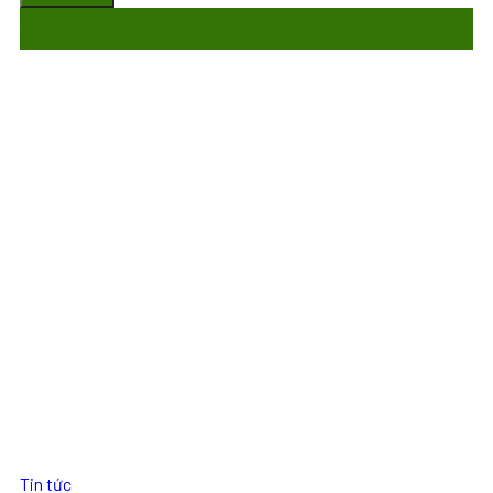
04
Th8
Tin tức