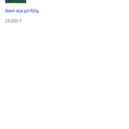
Xem nhanh
Bánh dừa gói150g
23,000
₫