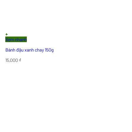
+
Xem nhanh
Bánh đậu xanh chay 150g
15,000
₫