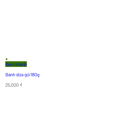
+
Xem nhanh
Bánh dừa gói180g
25,000
₫