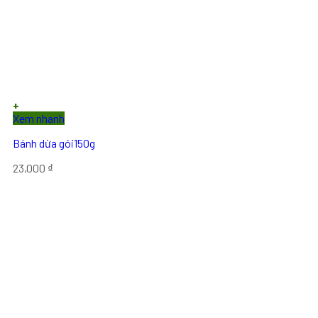
+
Xem nhanh
Bánh dừa gói150g
23,000
₫