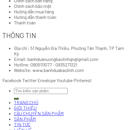
Chính sách bán hàng
khi
Chính sách bảo mật
đến
Hướng dẫn mua hàng
Quảng
Hướng dẫn thanh toán
Nam
Thanh toán
THÔNG TIN
Địa chỉ : 51 Nguyễn Gia Thiều, Phường Tân Thạnh, TP Tam
Kỳ
Email: banhduanuongbaolinhqn@gmail.com
Hotline: 0905111077 - 0935271221
Website: www.banhduabaolinh.com
Facebook
Twitter
Envelope
Youtube
Pinterest
Search
for:
TRANG CHỦ
GIỚI THIỆU
CÂU CHUYỆN SẢN PHẨM
SẢN PHẨM
TIN TỨC
LIÊN HỆ