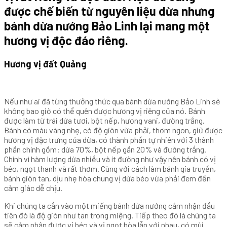
được chế biến từ nguyên liệu dừa nhưng
bánh dừa nướng Bảo Linh lại mang một
hương vị độc đáo riêng.
Hương vị đất Quảng
Nếu như ai đã từng thưởng thức qua bánh dừa nướng Bảo Linh sẽ
không bao giờ có thể quên được hương vị riêng của nó. Bánh
được làm từ trái dừa tươi, bột nếp, hương vani, đường trắng.
Bánh có màu vàng nhẹ, có độ giòn vừa phải, thơm ngon, giữ được
hương vị đặc trưng của dừa, có thành phần tự nhiên với 3 thành
phần chính gồm: dừa 70%, bột nếp gần 20% và đường trắng.
Chính vì hàm lượng dừa nhiều và ít đường như vậy nên bánh có vị
béo, ngọt thanh và rất thơm. Cùng với cách làm bánh gia truyền,
bánh giòn tan, dịu nhẹ hòa chung vị dừa béo vừa phải đem đến
cảm giác dễ chịu.
Khi chúng ta cắn vào một miếng bánh dừa nướng cảm nhận đầu
tiên đó là độ giòn như tan trong miệng. Tiếp theo đó là chúng ta
sẽ cảm nhận được vị béo và vị ngọt hòa lẫn với nhau, có mùi