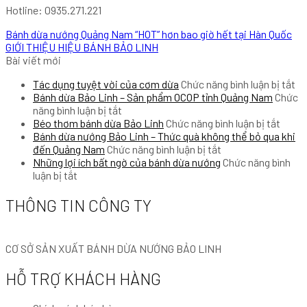
Hotline: 0935.271.221
Bánh dừa nướng Quảng Nam “HOT” hơn bao giờ hết tại Hàn Quốc
GIỚI THIỆU HIỆU BÁNH BẢO LINH
Bài viết mới
ở
Tác dụng tuyệt vời của cơm dừa
Chức năng bình luận bị tắt
Tá
Bánh dừa Bảo Linh – Sản phẩm OCOP tỉnh Quảng Nam
Chức
ở
dụ
năng bình luận bị tắt
Bánh
ở
tu
Béo thơm bánh dừa Bảo Linh
Chức năng bình luận bị tắt
dừa
Béo
vờ
Bánh dừa nướng Bảo Linh – Thức quà không thể bỏ qua khi
Bảo
ở
thơm
củ
đến Quảng Nam
Chức năng bình luận bị tắt
Linh
Bánh
bánh
c
Những lợi ích bất ngờ của bánh dừa nướng
Chức năng bình
ở
–
dừa
dừa
dừ
luận bị tắt
Những
Sản
nướng
Bảo
lợi
phẩm
Bảo
Linh
THÔNG TIN CÔNG TY
ích
OCOP
Linh
bất
tỉnh
–
ngờ
Quảng
Thức
CƠ SỞ SẢN XUẤT BÁNH DỪA NƯỚNG BẢO LINH
của
Nam
quà
bánh
không
HỖ TRỢ KHÁCH HÀNG
dừa
thể
nướng
bỏ
qua